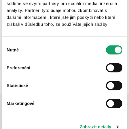
v rámci komunitní energetiky
sdílíme se svými partnery pro sociální média, inzerci a
analýzy. Partneři tyto údaje mohou zkombinovat s
Sdílení energie představuje moderní způsob, jak 
dalšími informacemi, které jste jim poskytli nebo které
hospodařit s přebytky elektřiny. Nemusíte je 
získali v důsledku toho, že používáte jejich služby.
pouze pouštět za minimální cenu do sítě, můžete je 
v rámci komunitní energetiky sdílet s dalšími místy. 
Výběr
Ať už jako aktivní zákazník nebo v rámci 
Nutné
souhlasu
energetického společenství. Možností, jak s 
komunitní energetikou začít, je celá řada. Více na 
Preferenční
www.jaksdiletenergii.cz
.
Statistické
Marketingové
Potřebujete poradit?
Zobrazit detaily