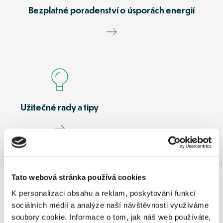
Bezplatné poradenství o
úsporách energií
Užitečné rady a tipy
Tato webová stránka používá cookies
K personalizaci obsahu a reklam, poskytování funkcí
sociálních médií a analýze naší návštěvnosti využíváme
Jak efektivně sdílet přebytečnou energii 
soubory cookie. Informace o tom, jak náš web používáte,