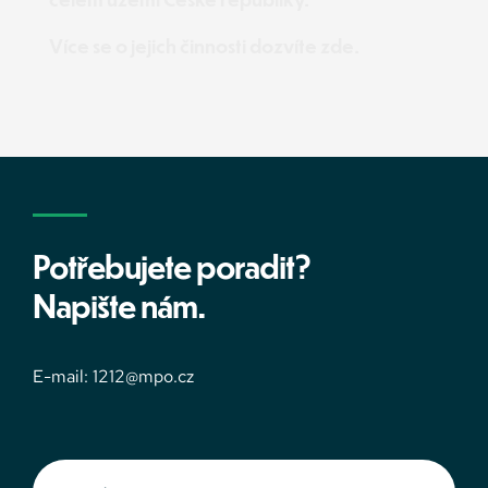
Více se o jejich činnosti dozvíte 
zde.
Potřebujete poradit?
Napište nám.
E-mail: 
1212@mpo.cz