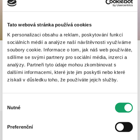
Tato webová stránka používá cookies
K personalizaci obsahu a reklam, poskytování funkcí
sociálních médií a analýze naší návštěvnosti využíváme
soubory cookie. Informace o tom, jak náš web používáte,
sdílíme se svými partnery pro sociální média, inzerci a
analýzy. Partneři tyto údaje mohou zkombinovat s
Kdy dává smysl ukládat si vlastní energii?
dalšími informacemi, které jste jim poskytli nebo které
získali v důsledku toho, že používáte jejich služby.
Všechna videa
Výběr
Nutné
souhlasu
Preferenční