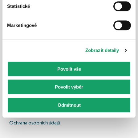
Statistické
Ochrana spotřebitele
Marketingové
Komunitní energetika
Blog
Zobrazit detaily
Dotační podpora
Jak mohu ušetřit sám
Povolit vše
Poradenství 
Povolit výběr
Kontakt 
Odmítnout
Nastavení cookies
Ochrana osobních údajů