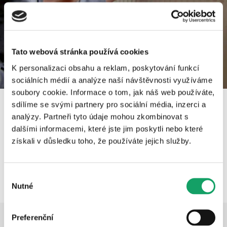
Tato webová stránka používá cookies
K personalizaci obsahu a reklam, poskytování funkcí
sociálních médií a analýze naší návštěvnosti využíváme
soubory cookie. Informace o tom, jak náš web používáte,
sdílíme se svými partnery pro sociální média, inzerci a
analýzy. Partneři tyto údaje mohou zkombinovat s
dalšími informacemi, které jste jim poskytli nebo které
Tipy, jak zbytečně nepřeplácet za vytápění.
získali v důsledku toho, že používáte jejich služby.
Všechna videa
Výběr
Nutné
souhlasu
Preferenční