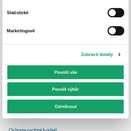
Statistické
Ochrana spotřebitele
Marketingové
Komunitní energetika
Blog
Zobrazit detaily
Dotační podpora
Povolit vše
Jak mohu ušetřit sám
Povolit výběr
Poradenství 
Kontakt 
Odmítnout
Nastavení cookies
Ochrana osobních údajů