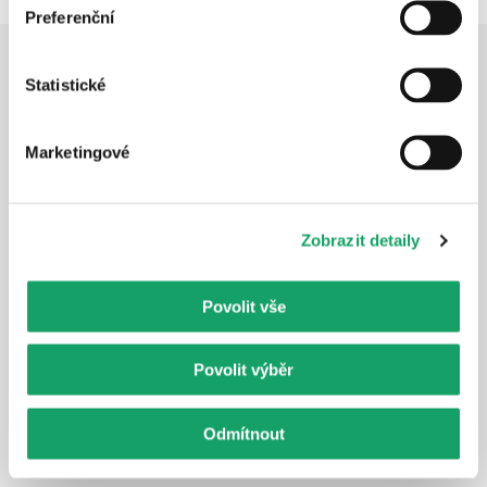
Preferenční
Statistické
Marketingové
Ochrana spotřebitele
Komunitní energetika
Zobrazit detaily
Blog
Povolit vše
Dotační podpora
Jak mohu ušetřit sám
Povolit výběr
Poradenství 
Odmítnout
Kontakt 