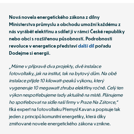
Nová novela energetického zákona z dílny 
Ministerstva průmyslu a obchodu umožní každému z 
nás vyrábět elektřinu a sdílet ji v rámci České republiky 
nebo obcí s rozšířenou působností. Podrobnosti 
revoluce v energetice představí 
další díl
pořadu 
Dodejme si energii.
„Máme v přípravě dva projekty, dvě instalace 
fotovoltaiky, jak na institut, tak na bytový dům. Na obě 
instalace přijde 10 kilowatt-peaků výkonu, který 
vygeneruje 10 megawatt zhruba elektřiny ročně. Celý ten 
výkon nespotřebujeme tady aktuálně na místě. Plánujeme 
ho spotřebovat na sídle naší firmy v Praze Na Zátorce,“
říká expert na fotovoltaiku Přemysl Kavan a popisuje tak 
jeden z principů komunitní energetiky, která díky 
zmiňované novele energetického zákona vznikne. 