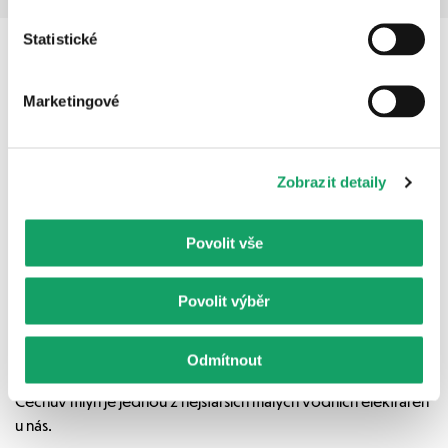
Statistické
Mohlo by vás zajímat
Marketingové
Sdílení a komunitní energetika je cesta k energetické
soběstačnosti
Zobrazit detaily
Kryštofovy Hamry, největší park větných elektráren v České 
republice.
Povolit vše
Číst více
Povolit výběr
Vodní toky jako zdroj energie
Odmítnout
Čechův mlýn je jednou z nejstarších malých vodních elektráren 
u nás.