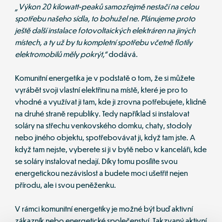
„Výkon 20 kilowatt-peaků samozřejmě nestačí na celou 
spotřebu našeho sídla, to bohužel ne. Plánujeme proto 
ještě další instalace fotovoltaických elektráren na jiných 
místech, a ty už by tu kompletní spotřebu včetně flotily 
elektromobilů měly pokrýt,“
 dodává.
Komunitní energetika je v podstatě o tom, že si můžete 
vyrábět svoji vlastní elektřinu na místě, které je pro to 
vhodné a využívat ji tam, kde ji zrovna potřebujete, klidně 
na druhé straně republiky. Tedy například si instalovat 
soláry na střechu venkovského domku, chaty, stodoly 
nebo jiného objektu, spotřebovávat ji, když tam jste. A 
když tam nejste, vyberete si ji v bytě nebo v kanceláři, kde 
se soláry instalovat nedají. Díky tomu posílíte svou 
energetickou nezávislost a budete moci ušetřit nejen 
přírodu, ale i svou peněženku. 
V rámci komunitní energetiky je možné být buď aktivní 
zákazník nebo energetické společenství. Takzvaný aktivní 