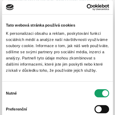
zákazník si může vyrábět elektřinu na jedné nemovitosti a 
využívat ji v jiné nemovitosti na území České republiky. 
Umožní také sdružovat více členů, kteří si vyrobenou 
elektřinu budou moci mezi sebou sdílet. Do ní se bude 
Tato webová stránka používá cookies
moci zapojit až 10 členů po celém Česku.
K personalizaci obsahu a reklam, poskytování funkcí
sociálních médií a analýze naší návštěvnosti využíváme
V Energetickém společenství bude moci sdílet skupina až 
soubory cookie. Informace o tom, jak náš web používáte,
1000 členů na území obcí s rozšířenou působností. 
sdílíme se svými partnery pro sociální média, inzerci a
Členové se budou moci společně podílet na budování 
analýzy. Partneři tyto údaje mohou zkombinovat s
větších zařízení na výrobu elektřiny. Určeno bude pro 
dalšími informacemi, které jste jim poskytli nebo které
nákladnější projekty větších elektráren, například větných, 
získali v důsledku toho, že používáte jejich služby.
a cenově tak zpřístupnit výrobu elektřiny z obnovitelných 
zdrojů většímu počtu členů tohoto společenství. 
Výběr
Nutné
souhlasu
Zpět
Preferenční